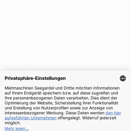
Mail:
info@miet-mich24.de
ANSCHRIFT
Seegardel Produktions-
und Vertriebs GmbH
Spitzäcker 1
74931 Lobbach