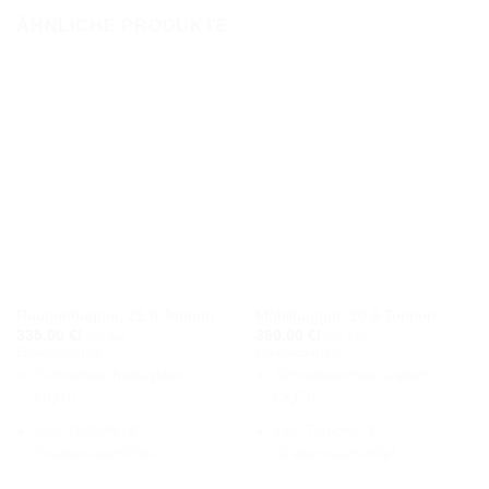
ÄHNLICHE PRODUKTE
RAUPENBAGGER
MOBILBAGGER
Raupenbagger, 22,6 Tonnen
Mobilbagger, 20,9 Tonnen
335,00
€
/
360,00
€
/
pro Tag
pro Tag
Eigenschaften:
Eigenschaften:
Schnellwechselsystem
Schnellwechselsystem
OQ70
OQ70
inkl. Tieflöffel &
inkl. Tieflöffel &
Grabenräumlöffel
Grabenräumlöffel