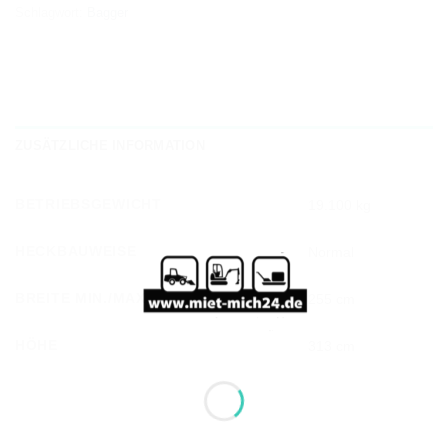
Schlagwort:
Bagger
ZUSÄTZLICHE INFORMATION
BETRIEBSGEWICHT
19.100 kg
HECKBAUWEISE
Normal
BREITE MIN./MAX.
255 cm
HÖHE
313 cm