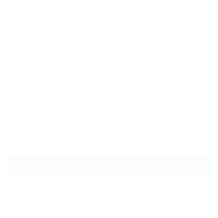
inkl. Tieflöffel & Grabenräumlöffel
Downloads:
Datenblatt
Start Miete:
Ende Miete:
ZUR ANFRAGE HINZUFÜGEN
Artikelnummer:
ZX190W
Kategorie:
Mobilbagger