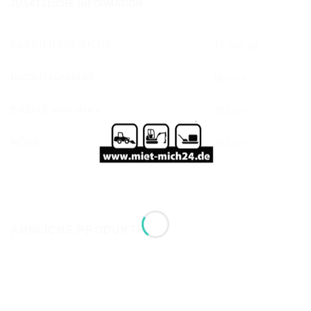
ZUSÄTZLICHE INFORMATION
BETRIEBSGEWICHT
17.900 kg
HECKBAUWEISE
Normal
BREITE MIN./MAX.
252 cm
HÖHE
303 cm
ÄHNLICHE PRODUKTE