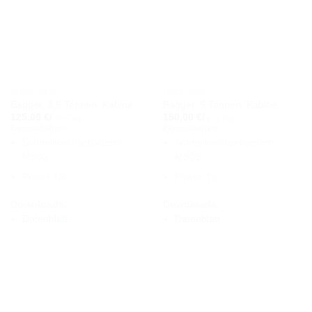
MINIBAGGER
MINIBAGGER
Bagger, 3,5 Tonnen, Kabine
Bagger, 5 Tonnen, Kabine
125,00
€
/
150,00
€
/
pro Tag
pro Tag
Eigenschaften:
Eigenschaften:
Schnellwechselsystem
Schnellwechselsystem
MS03
MS03
Power Tilt
Power Tilt
Downloads:
Downloads:
Datenblatt
Datenblatt