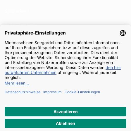
Spitzäcker 1
74931 Lobbach
FÜR NEWSLETTER ANMELDEN