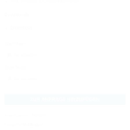
inkl. Tieflöffel & Grabenräumlöffel
Downloads:
Datenblatt
Start Miete:
Ende Miete:
ZUR ANFRAGE HINZUFÜGEN
Artikelnummer:
ZX155W
Kategorie:
Mobilbagger