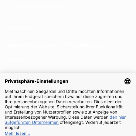
Mail:
info@miet-mich24.de
ANSCHRIFT
Seegardel Produktions-
und Vertriebs GmbH
Spitzäcker 1
74931 Lobbach