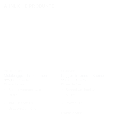
ÄHNLICHE PRODUKTE
MOBILBAGGER
MINIBAGGER
Mobilbagger, 17,0 Tonnen
Bagger, 5 Tonnen, Kabine
325,00
€
/
150,00
€
/
pro Tag
pro Tag
Eigenschaften:
Eigenschaften:
Schnellwechselsystem
Schnellwechselsystem
OQ65
MS03
inkl. Tieflöffel &
Power Tilt
Grabenräumlöffel
Downloads: