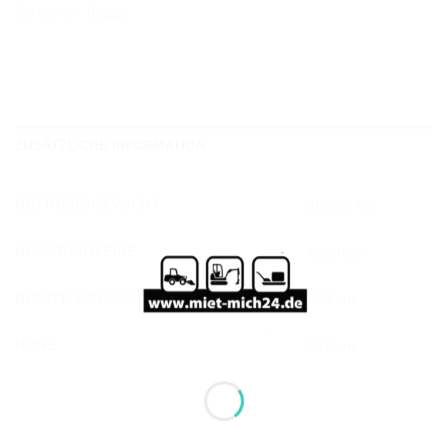
Schlagwort:
Bagger
ZUSÄTZLICHE INFORMATION
BETRIEBSGEWICHT
16.200 kg
HECKBAUWEISE
Kurzheck
BREITE MIN./MAX.
253 cm
HÖHE
315 cm