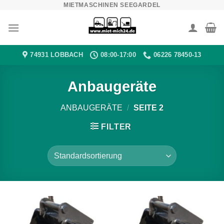
MIETMASCHINEN SEEGARDEL
Zum
Inhalt
springen
74931 LOBBACH
08:00-17:00
06226 78450-13
Anbaugeräte
ANBAUGERÄTE
/
SEITE 2
FILTER